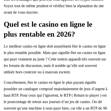
Soyez tout de même prudent et vérifiez bien la réputation du site
avant de vous inscrire.
Quel est le casino en ligne le
plus rentable en 2026?
Le meilleur casino en ligne doit assurément être le casino en ligne
le plus rentable possible. Mais que signifie être un casino en ligne
qui paye vraiment au juste ? Cette notion apparaît très souvent sur
les forums de discussion, mais il semble qu’elle soit souvent
utilisée hors contexte ou à mauvais escient.
Concrètement, être le casino en ligne le plus payant signifie
posséder un catalogue composé majoritairement de jeux d’argent à
haut RTP. Pour ceux qui l’ignorent, le RTP ( Return to player ) est
le pourcentage de retour aux joueurs d’un jeu de casino. On dit
souvent qu’une machine à sous paye bien, car elle a un RTP de 96