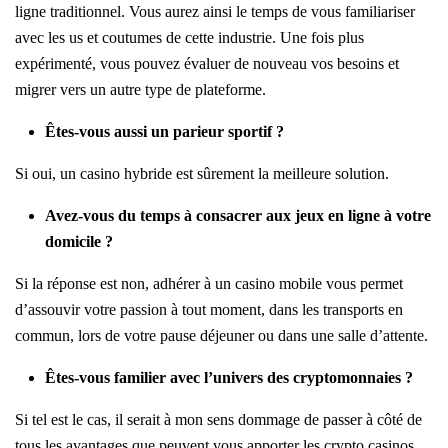
ligne traditionnel. Vous aurez ainsi le temps de vous familiariser
avec les us et coutumes de cette industrie. Une fois plus
expérimenté, vous pouvez évaluer de nouveau vos besoins et
migrer vers un autre type de plateforme.
Êtes-vous aussi un parieur sportif ?
Si oui, un casino hybride est sûrement la meilleure solution.
Avez-vous du temps à consacrer aux jeux en ligne à votre
domicile ?
Si la réponse est non, adhérer à un casino mobile vous permet
d’assouvir votre passion à tout moment, dans les transports en
commun, lors de votre pause déjeuner ou dans une salle d’attente.
Êtes-vous familier avec l’univers des cryptomonnaies ?
Si tel est le cas, il serait à mon sens dommage de passer à côté de
tous les avantages que peuvent vous apporter les crypto casinos.