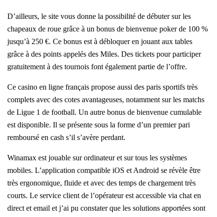
D’ailleurs, le site vous donne la possibilité de débuter sur les
chapeaux de roue grâce à un bonus de bienvenue poker de 100 %
jusqu’à 250 €. Ce bonus est à débloquer en jouant aux tables
grâce à des points appelés des Miles. Des tickets pour participer
gratuitement à des tournois font également partie de l’offre.
Ce casino en ligne français propose aussi des paris sportifs très
complets avec des cotes avantageuses, notamment sur les matchs
de Ligue 1 de football. Un autre bonus de bienvenue cumulable
est disponible. Il se présente sous la forme d’un premier pari
remboursé en cash s’il s’avère perdant.
Winamax est jouable sur ordinateur et sur tous les systèmes
mobiles. L’application compatible iOS et Android se révèle être
très ergonomique, fluide et avec des temps de chargement très
courts. Le service client de l’opérateur est accessible via chat en
direct et email et j’ai pu constater que les solutions apportées sont