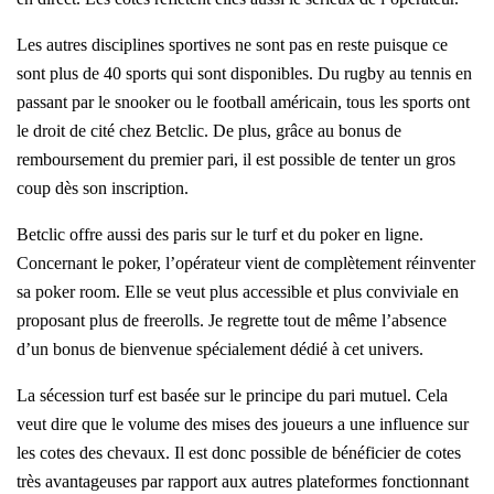
Les autres disciplines sportives ne sont pas en reste puisque ce
sont plus de 40 sports qui sont disponibles. Du rugby au tennis en
passant par le snooker ou le football américain, tous les sports ont
le droit de cité chez Betclic. De plus, grâce au bonus de
remboursement du premier pari, il est possible de tenter un gros
coup dès son inscription.
Betclic offre aussi des paris sur le turf et du poker en ligne.
Concernant le poker, l’opérateur vient de complètement réinventer
sa poker room. Elle se veut plus accessible et plus conviviale en
proposant plus de freerolls. Je regrette tout de même l’absence
d’un bonus de bienvenue spécialement dédié à cet univers.
La sécession turf est basée sur le principe du pari mutuel. Cela
veut dire que le volume des mises des joueurs a une influence sur
les cotes des chevaux. Il est donc possible de bénéficier de cotes
très avantageuses par rapport aux autres plateformes fonctionnant