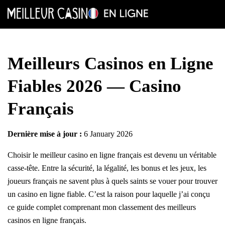
Meilleurs Casinos en Ligne
Fiables 2026 — Casino
Français
Dernière mise à jour :
6 January 2026
Choisir le meilleur casino en ligne français est devenu un véritable
casse-tête. Entre la sécurité, la légalité, les bonus et les jeux, les
joueurs français ne savent plus à quels saints se vouer pour trouver
un casino en ligne fiable. C’est la raison pour laquelle j’ai conçu
ce guide complet comprenant mon classement des meilleurs
casinos en ligne français.