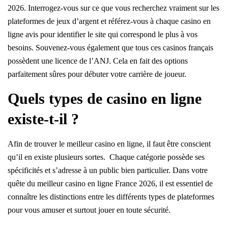
2026. Interrogez-vous sur ce que vous recherchez vraiment sur les
plateformes de jeux d’argent et référez-vous à chaque casino en
ligne avis pour identifier le site qui correspond le plus à vos
besoins. Souvenez-vous également que tous ces casinos français
possèdent une licence de l’ANJ. Cela en fait des options
parfaitement sûres pour débuter votre carrière de joueur.
Quels types de casino en ligne
existe-t-il ?
Afin de trouver le meilleur casino en ligne, il faut être conscient
qu’il en existe plusieurs sortes. Chaque catégorie possède ses
spécificités et s’adresse à un public bien particulier. Dans votre
quête du meilleur casino en ligne France 2026, il est essentiel de
connaître les distinctions entre les différents types de plateformes
pour vous amuser et surtout jouer en toute sécurité.