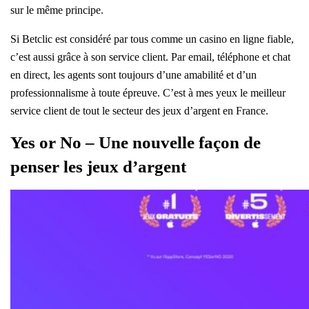
sur le même principe.
Si Betclic est considéré par tous comme un casino en ligne fiable,
c’est aussi grâce à son service client. Par email, téléphone et chat
en direct, les agents sont toujours d’une amabilité et d’un
professionnalisme à toute épreuve. C’est à mes yeux le meilleur
service client de tout le secteur des jeux d’argent en France.
Yes or No – Une nouvelle façon de
penser les jeux d’argent