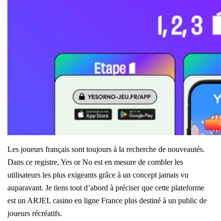
Les joueurs français sont toujours à la recherche de nouveautés.
Dans ce registre, Yes or No est en mesure de combler les
utilisateurs les plus exigeants grâce à un concept jamais vu
auparavant. Je tiens tout d’abord à préciser que cette plateforme
est un ARJEL casino en ligne France plus destiné à un public de
joueurs récréatifs.