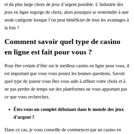
et du plus large choix de jeux d’argent possible. L’industrie des
jeux en ligne regorge de choix, alors pourquoi se restreindre à une
seule catégorie lorsque l’on peut bénéficier de tous les avantages à
la fois ?
Comment savoir quel type de casino
en ligne est fait pour vous ?
Pour être certain d’être sur le meilleur casino en ligne pour vous, il
est important que vous vous posiez les bonnes questions. Savoir
quel type de joueur vous êtes vous aide à affiner votre choix et à
ne pas perdre de temps sur des plateformes ne vous apportant pas
ce que vous recherchez.
Êtes-vous un complet débutant dans le monde des jeux
d’argent ?
Dans ce cas, je vous conseille de commencer par un casino en