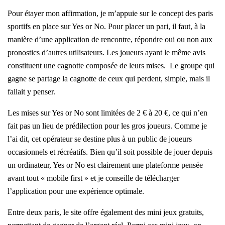
Pour étayer mon affirmation, je m’appuie sur le concept des paris
sportifs en place sur Yes or No. Pour placer un pari, il faut, à la
manière d’une application de rencontre, répondre oui ou non aux
pronostics d’autres utilisateurs. Les joueurs ayant le même avis
constituent une cagnotte composée de leurs mises. Le groupe qui
gagne se partage la cagnotte de ceux qui perdent, simple, mais il
fallait y penser.
Les mises sur Yes or No sont limitées de 2 € à 20 €, ce qui n’en
fait pas un lieu de prédilection pour les gros joueurs. Comme je
l’ai dit, cet opérateur se destine plus à un public de joueurs
occasionnels et récréatifs. Bien qu’il soit possible de jouer depuis
un ordinateur, Yes or No est clairement une plateforme pensée
avant tout « mobile first » et je conseille de télécharger
l’application pour une expérience optimale.
Entre deux paris, le site offre également des mini jeux gratuits,