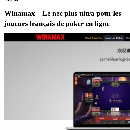
Winamax – Le nec plus ultra pour les
joueurs français de poker en ligne